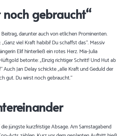
t noch gebraucht“
eitrag, darunter auch von etlichen Prominenten.
Ganz viel Kraft habibi! Du schaffst das“. Massiv
gerin Elif hinterließ ein rotes Herz. Mia-Julia
Hüftgold betonte: „Einzig richtiger Schritt! Und Hut ab
!“ Auch Jan Delay schickte „alle Kraft und Geduld der
ch gut. Du wirst noch gebraucht.“
ntereinander
f die jüngste kurzfristige Absage. Am Samstagabend
 Top-Acts zählen. Kurz vor dem geplanten Auftritt hieß