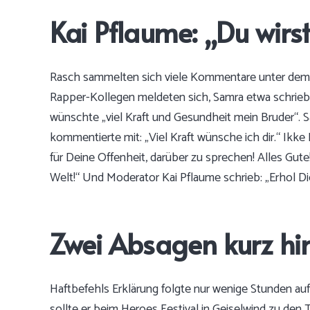
Kai Pflaume: „Du wirs
Rasch sammelten sich viele Kommentare unter dem B
Rapper-Kollegen meldeten sich, Samra etwa schrieb: „
wünschte „viel Kraft und Gesundheit mein Bruder“. Sän
kommentierte mit: „Viel Kraft wünsche ich dir.“ Ikke 
für Deine Offenheit, darüber zu sprechen! Alles Gute
Welt!“ Und Moderator Kai Pflaume schrieb: „Erhol Di
Zwei Absagen kurz hi
Haftbefehls Erklärung folgte nur wenige Stunden au
sollte er beim Heroes Festival in Geiselwind zu den