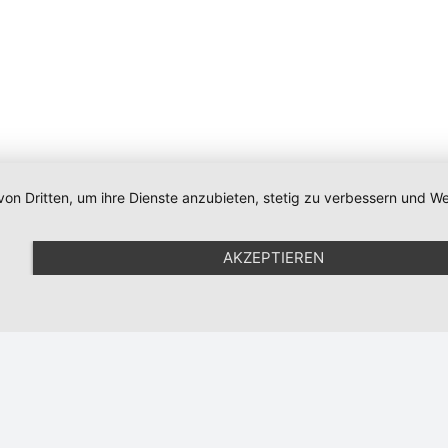
von Dritten, um ihre Dienste anzubieten, stetig zu verbessern und
Impressum
|
Datenschutz
|
Newsletter
|
Cookie-Einstellunge
AKZEPTIEREN