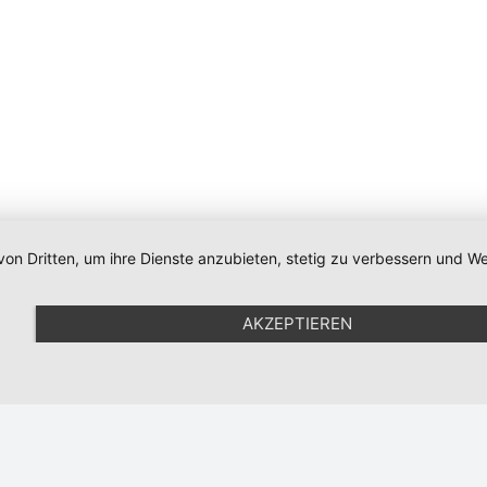
von Dritten, um ihre Dienste anzubieten, stetig zu verbessern und
Impressum
|
Datenschutz
|
Newsletter
|
Cookie-Einstellunge
AKZEPTIEREN