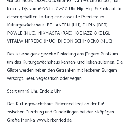
Gundelfingen, 28.05.2024 (lifePR) – Am Wochenende 7. Juni
legen 7 DJs von 16:00 bis 02:00 Uhr Hip Hop & Funk auf. In
dieser geballten Ladung eine absolute Premiere im
Kulturgewächshaus: BEL AKEEM (HH), DJ PIN (BER),
POWLE (MUC), MIXMASTA (RAD), JOE JAZZIO (DLG),
VITALWINFREDO (MUC), DJ DON SCHMOCKO (MUC)
Das ist eine ganz gezielte Einladung ans jüngere Publikum,
um das Kulturgewächshaus kennen- und lieben-zulernen. Die
Gäste werden neben den Getränken mit leckeren Burgern
versorgt: Beef, vegetarisch oder vegan.
Start um 16 Uhr, Ende 2 Uhr
Das Kulturgewächshaus Birkenried liegt an der B16
zwischen Günzburg und Gundelfingen bei der 7-köpfigen
Giraffe Monika.
www.birkenried.de