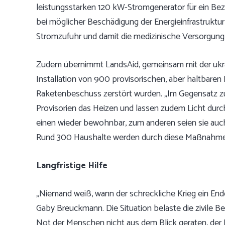
leistungsstarken 120 kW-Stromgenerator für ein Bezi
bei möglicher Beschädigung der Energieinfrastruktu
Stromzufuhr und damit die medizinische Versorgung 
Zudem übernimmt LandsAid, gemeinsam mit der ukrai
Installation von 900 provisorischen, aber haltbaren 
Raketenbeschuss zerstört wurden. „Im Gegensatz z
Provisorien das Heizen und lassen zudem Licht durc
einen wieder bewohnbar, zum anderen seien sie auch
Rund 300 Haushalte werden durch diese Maßnahme 
Langfristige Hilfe
„Niemand weiß, wann der schreckliche Krieg ein End
Gaby Breuckmann. Die Situation belaste die zivile 
Not der Menschen nicht aus dem Blick geraten, der K