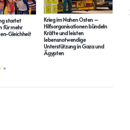
Krieg im Nahen Osten –
ng startet
Akti
Hilfsorganisationen bündeln
 für mehr
„Suc
Kräfte und leisten
en-Gleichheit
lebensnotwendige
Unterstützung in Gaza und
Ägypten