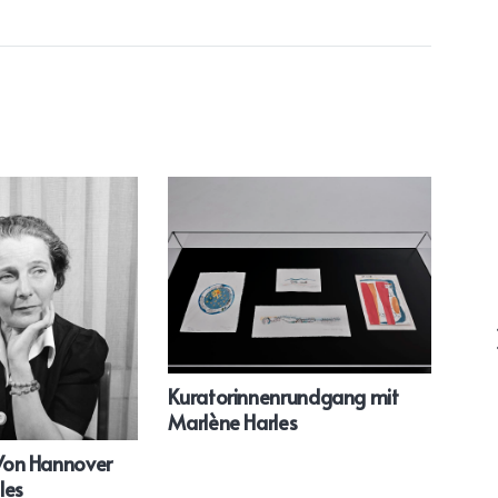
Kuratorinnenrundgang mit
Erzä
Marlène Harles
Men
ihre
 Von Hannover
les