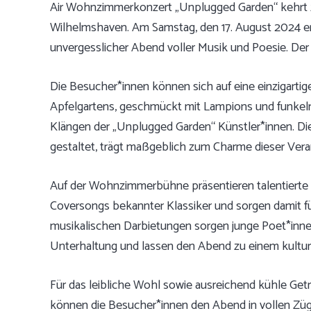
Air Wohnzimmerkonzert „Unplugged Garden“ kehrt z
Wilhelmshaven. Am Samstag, den 17. August 2024 er
unvergesslicher Abend voller Musik und Poesie. Der Ei
Die Besucher*innen können sich auf eine einzigart
Apfelgartens, geschmückt mit Lampions und funkel
Klängen der „Unplugged Garden“ Künstler*innen. Di
gestaltet, trägt maßgeblich zum Charme dieser Vera
Auf der Wohnzimmerbühne präsentieren talentierte 
Coversongs bekannter Klassiker und sorgen damit f
musikalischen Darbietungen sorgen junge Poet*innen
Unterhaltung und lassen den Abend zu einem kulture
Für das leibliche Wohl sowie ausreichend kühle Ge
können die Besucher*innen den Abend in vollen Zü