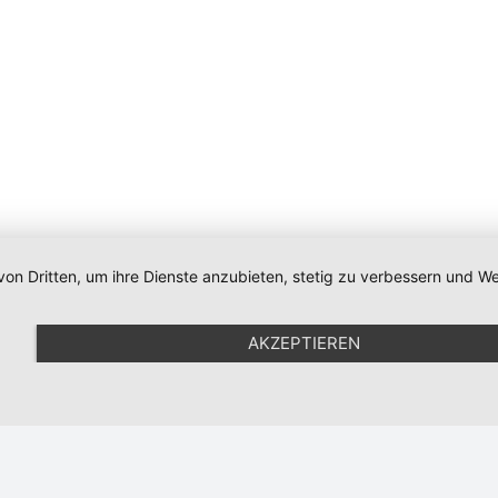
von Dritten, um ihre Dienste anzubieten, stetig zu verbessern und
Impressum
|
Datenschutz
|
Newsletter
|
Cookie-Einstellunge
AKZEPTIEREN