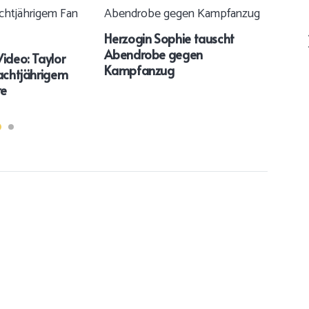
Herzogin Sophie tauscht
Abendrobe gegen
ideo: Taylor
Nic
Kampfanzug
 achtjährigem
verk
re
Tod