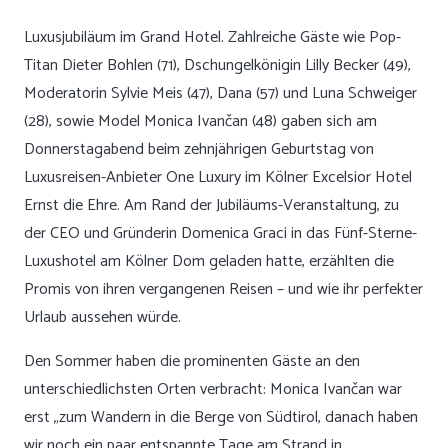
Luxusjubiläum im Grand Hotel. Zahlreiche Gäste wie Pop-
Titan Dieter Bohlen (71), Dschungelkönigin Lilly Becker (49),
Moderatorin Sylvie Meis (47), Dana (57) und Luna Schweiger
(28), sowie Model Monica Ivančan (48) gaben sich am
Donnerstagabend beim zehnjährigen Geburtstag von
Luxusreisen-Anbieter One Luxury im Kölner Excelsior Hotel
Ernst die Ehre. Am Rand der Jubiläums-Veranstaltung, zu
der CEO und Gründerin Domenica Graci in das Fünf-Sterne-
Luxushotel am Kölner Dom geladen hatte, erzählten die
Promis von ihren vergangenen Reisen – und wie ihr perfekter
Urlaub aussehen würde.
Den Sommer haben die prominenten Gäste an den
unterschiedlichsten Orten verbracht: Monica Ivančan war
erst „zum Wandern in die Berge von Südtirol, danach haben
wir noch ein paar entspannte Tage am Strand in