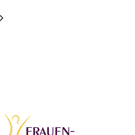
Robert De Niro vor Gericht:
„Der ganze Fall ist Unsinn“
bledon-Königin:
zessin Kate knipst Selfies
verteilt Tickets