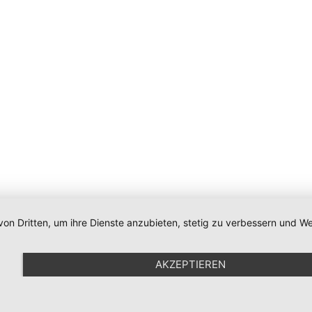
von Dritten, um ihre Dienste anzubieten, stetig zu verbessern und
Impressum
|
Datenschutz
|
Newsletter
|
Cookie-Einstellunge
AKZEPTIEREN