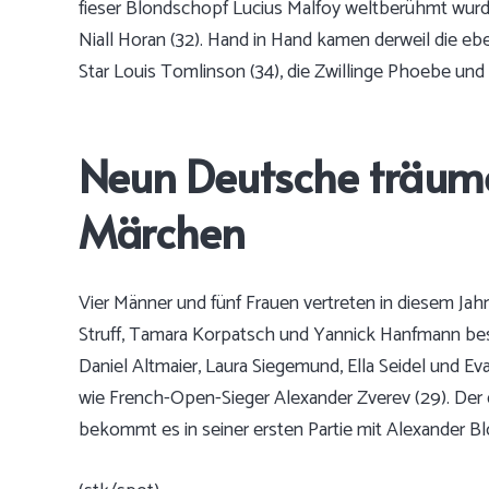
fieser Blondschopf Lucius Malfoy weltberühmt wurde
Niall Horan (32). Hand in Hand kamen derweil die e
Star Louis Tomlinson (34), die Zwillinge Phoebe und 
Neun Deutsche träu
Märchen
Vier Männer und fünf Frauen vertreten in diesem Jah
Struff, Tamara Korpatsch und Yannick Hanfmann best
Daniel Altmaier, Laura Siegemund, Ella Seidel und Ev
wie French-Open-Sieger Alexander Zverev (29). Der de
bekommt es in seiner ersten Partie mit Alexander Blo