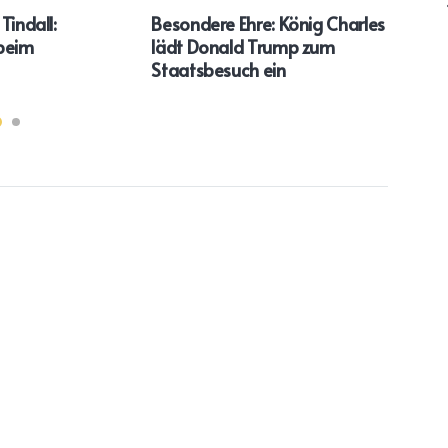
Tindall:
Besondere Ehre: König Charles
Ed S
beim
lädt Donald Trump zum
Pro
Staatsbesuch ein
Eng