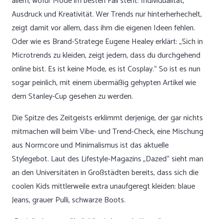
allem, wofür Mode im besten Fall steht: Individualität,
Ausdruck und Kreativität. Wer Trends nur hinterherhechelt,
zeigt damit vor allem, dass ihm die eigenen Ideen fehlen.
Oder wie es Brand-Stratege Eugene Healey erklärt: „Sich in
Microtrends zu kleiden, zeigt jedem, dass du durchgehend
online bist. Es ist keine Mode, es ist Cosplay.“ So ist es nun
sogar peinlich, mit einem übermäßig gehypten Artikel wie
dem Stanley-Cup gesehen zu werden.
Die Spitze des Zeitgeists erklimmt derjenige, der gar nichts
mitmachen will beim Vibe- und Trend-Check, eine Mischung
aus Normcore und Minimalismus ist das aktuelle
Stylegebot. Laut des Lifestyle-Magazins „Dazed“ sieht man
an den Universitäten in Großstädten bereits, dass sich die
coolen Kids mittlerweile extra unaufgeregt kleiden: blaue
Jeans, grauer Pulli, schwarze Boots.