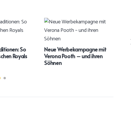
Cath
als 
ditionen: So
Neue Werbekampagne mit
blei
ischen Royals
Verona Pooth – und ihren
Söhnen