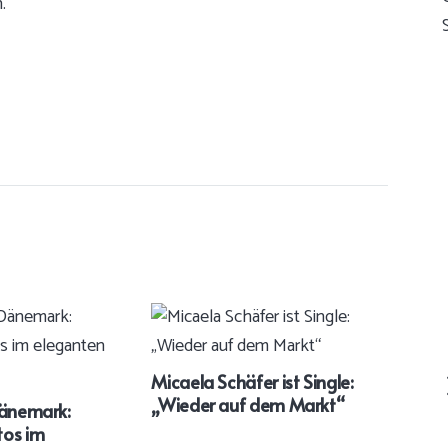
.
Micaela Schäfer ist Single:
Tenn
„Wieder auf dem Markt“
sei
Dänemark:
tos im