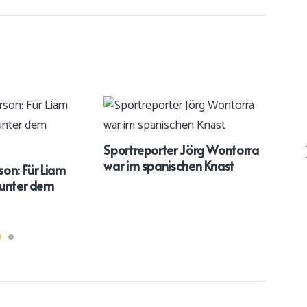
Sportreporter Jörg Wontorra
war im spanischen Knast
on: Für Liam
Prin
 unter dem
ers
Ga