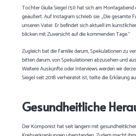
Tochter Giulia Siegel (51) hat sich am Montagabend
geäußert. Auf Instagram schrieb sie: „Die gesamte F
unseren Vater. Er befindet sich aktuell im künstlich
blicken mit Zuversicht auf die kommenden Tage.“
Zugleich bat die Familie darum, Spekulationen zu ve
bitten darum, von Spekulationen abzusehen und auss
Weitere Auskünfte oder Interviews werden wir derzei
Siegel seit 2018 verheiratet ist, teilte die Erklärung a
Gesundheitliche Hera
Der Komponist hat seit langem mit gesundheitlichen
Krebserkrankungen überstanden. Zudem macht ihm d