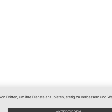
von Dritten, um ihre Dienste anzubieten, stetig zu verbessern und
Impressum
|
Datenschutz
|
Newsletter
|
Cookie-Einstellunge
AKZEPTIEREN