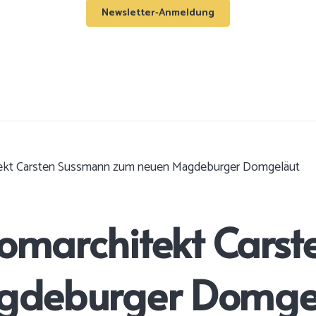
Newsletter-Anmeldung
tekt Carsten Sussmann zum neuen Magdeburger Domgeläut
Domarchitekt Cars
gdeburger Domge