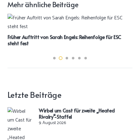
Mehr ähnliche Beiträge
r Auftritt von Sarah Engels: Reihenfolge für ESC
„Gefragt
 fest
Special 
Letzte Beiträge
Wirbel um Cast für zweite „Heated
Rivalry“-Staffel
9. August 2026