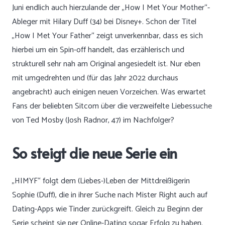
Juni endlich auch hierzulande der „How I Met Your Mother“-
Ableger mit Hilary Duff (34) bei Disney+. Schon der Titel
„How I Met Your Father“ zeigt unverkennbar, dass es sich
hierbei um ein Spin-off handelt, das erzählerisch und
strukturell sehr nah am Original angesiedelt ist. Nur eben
mit umgedrehten und (für das Jahr 2022 durchaus
angebracht) auch einigen neuen Vorzeichen. Was erwartet
Fans der beliebten Sitcom über die verzweifelte Liebessuche
von Ted Mosby (Josh Radnor, 47) im Nachfolger?
So steigt die neue Serie ein
„HIMYF“ folgt dem (Liebes-)Leben der Mittdreißigerin
Sophie (Duff), die in ihrer Suche nach Mister Right auch auf
Dating-Apps wie Tinder zurückgreift. Gleich zu Beginn der
Serie scheint sie per Online-Dating sogar Erfolg zu haben.