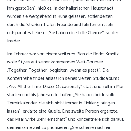
Rom verbracht. Zoë ist seit dem Spätsommer mehrfach zu
ihm gestoßen“, hieß es. In der italienischen Hauptstadt
würden sie weitgehend in Ruhe gelassen, schlenderten
durch die Straßen, träfen Freunde und führten ein „sehr
entspanntes Leben“. „Sie haben eine tolle Chemie“, so der
Insider.
Im Februar war von einem weiteren Plan die Rede: Kravitz
wolle Styles auf seiner kommenden Welt-Tournee
„Together, Together“ begleiten, „wenn es passt“. Die
Konzertreihe findet anlässlich seines vierten Studioalbums
„Kiss All the Time. Disco, Occasionally“ statt und soll im Mai
starten und bis Jahresende laufen. „Sie haben beide volle
Terminkalender, die sich nicht immer in Einklang bringen
lassen“, erklärte eine Quelle. Eine zweite Person ergänzte,
das Paar wirke „sehr ernsthaft“ und konzentriere sich darauf,
gemeinsame Zeit zu priorisieren: „Sie scheinen sich ein