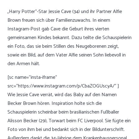
„Harry Potter“-Star Jessie Cave (34) und ihr Partner Alfie
Brown freuen sich über Familienzuwachs.
In einem
Instagram-Post
gab Cave die Geburt ihres vierten
gemeinsamen Kindes bekannt. Dazu teilte die Schauspielerin
ein Foto, das sie beim Stillen des Neugeborenen zeigt,
sowie ein Bild, auf dem Vater Alfie seinen Sohn liebevoll in
den Armen hält.
[sc name=“insta-iframe“
src=“https://www.instagram.com/p/CbaZOGUscyA/“ ]
Wie Jessie Cave verrät, wird das Baby auf den Namen
Becker Brown hören. Inspiration holte sich die
Schauspielerin scheinbar beim brasilianischen Fußballer
Alisson Becker (29), Torwart beim FC Liverpool. Sie fügte ein
Foto von ihm bei und bedankt sich in der Bildunterschrift.
Außerdem dankt die 34-Jährige dem Krankenhauspersonal