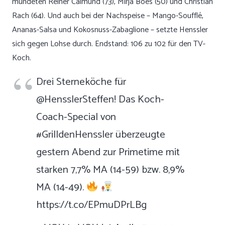
mundeten Reiner Calmund (73), Mirja Boes (50) und Christian
Rach (64). Und auch bei der Nachspeise – Mango-Soufflé,
Ananas-Salsa und Kokosnuss-Zabaglione – setzte Henssler
sich gegen Lohse durch. Endstand: 106 zu 102 für den TV-
Koch.
Drei Sterneköche für
@HensslerSteffen
! Das Koch-
Coach-Special von
#GrilldenHenssler
überzeugte
gestern Abend zur Primetime mit
starken 7,7% MA (14-59) bzw. 8,9%
MA (14-49).
https://t.co/EPmuDPrLBg