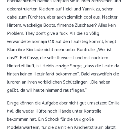
oberflächlichen Barbie stampfen sie in ihren zerrissenen und
dekonstruierten Kleidern auf Heidi und Yannik zu, sehen
dabei zum Fürchten, aber auch ziemlich cool aus. Nackter
Hintern, wackelige Boots, filmende Zuschauer? Alles kein
Problem. They don’t give a fuck. Als die so völlig
verwandelte Somajia (21) auf den Laufsteg kommt, kriegt
Klum ihre Kinnlade nicht mehr unter Kontrolle: „Wer ist
das?!“ Bei Cassy, die selbstbewusst und mit nacktem
Hinterteil läuft, ist Heidis einzige Sorge, „dass die Leute da
hinten keinen Herzinfarkt bekommen“. Bald verzweifeln die
Juroren an ihren vorbildlichen Schützlingen: „Die haben
geübt, da will heute niemand rausfliegen.“
Einige können die Aufgabe aber nicht gut umsetzen: Emilia
(19), die weder Hüfte noch Hände unter Kontrolle
bekommen hat. Ein Schock für die 1,94 große
Modelanwärterin, für die damit ein Kindheitstraum platzt.