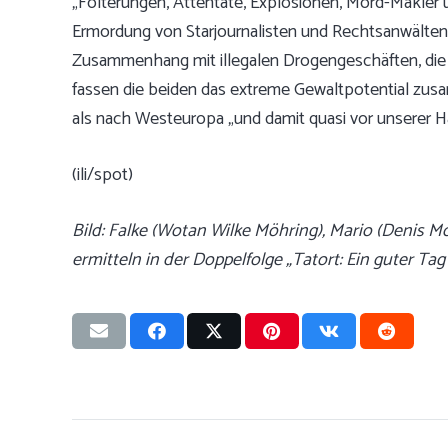
„Folterungen, Attentate, Explosionen, Mord-Makler un
Ermordung von Starjournalisten und Rechtsanwälten
Zusammenhang mit illegalen Drogengeschäften, die 
fassen die beiden das extreme Gewaltpotential zus
als nach Westeuropa „und damit quasi vor unserer Ha
(ili/spot)
Bild: Falke (Wotan Wilke Möhring), Mario (Denis Mo
ermitteln in der Doppelfolge „Tatort: Ein guter T