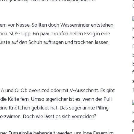
em vor Nässe. Sollten doch Wasserränder entstehen,
nen. SOS-Tipp: Ein paar Tropfen hellen Essig in eine
ürste auf den Schuh auftragen und trocknen lassen.
 A und O. Ob oversized oder mit V-Ausschnitt: Es gibt
die Kälte fern. Umso ärgerlicher ist es, wenn der Pulli
ne Knötchen gebildet hat. Das sogenannte Pilling
verzwirnen. Doch wie lässt es sich vermeiden?
iner Fusselrolle behandelt werden, um lose Fasern im