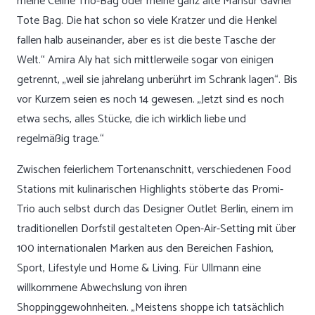
meine Celine Trio-Bag oder meine ganz alte Mansur Gavriel
Tote Bag. Die hat schon so viele Kratzer und die Henkel
fallen halb auseinander, aber es ist die beste Tasche der
Welt.“ Amira Aly hat sich mittlerweile sogar von einigen
getrennt, „weil sie jahrelang unberührt im Schrank lagen“. Bis
vor Kurzem seien es noch 14 gewesen. „Jetzt sind es noch
etwa sechs, alles Stücke, die ich wirklich liebe und
regelmäßig trage.“
Zwischen feierlichem Tortenanschnitt, verschiedenen Food
Stations mit kulinarischen Highlights stöberte das Promi-
Trio auch selbst durch das Designer Outlet Berlin, einem im
traditionellen Dorfstil gestalteten Open-Air-Setting mit über
100 internationalen Marken aus den Bereichen Fashion,
Sport, Lifestyle und Home & Living. Für Ullmann eine
willkommene Abwechslung von ihren
Shoppinggewohnheiten. „Meistens shoppe ich tatsächlich