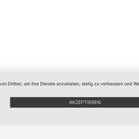
von Dritten, um ihre Dienste anzubieten, stetig zu verbessern und
Impressum
|
Datenschutz
|
Newsletter
|
Cookie-Einstellunge
AKZEPTIEREN