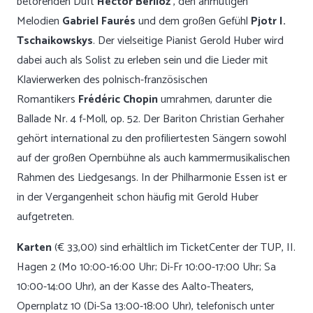
betörenden Duft
Hector Berlioz’
, den anmutigen
Melodien
Gabriel Faurés
und dem großen Gefühl
Pjotr I.
Tschaikowskys
. Der vielseitige Pianist Gerold Huber wird
dabei auch als Solist zu erleben sein und die Lieder mit
Klavierwerken des polnisch-französischen
Romantikers
Frédéric Chopin
umrahmen, darunter die
Ballade Nr. 4 f-Moll, op. 52. Der Bariton Christian Gerhaher
gehört international zu den profiliertesten Sängern sowohl
auf der großen Opernbühne als auch kammermusikalischen
Rahmen des Liedgesangs. In der Philharmonie Essen ist er
in der Vergangenheit schon häufig mit Gerold Huber
aufgetreten.
Karten
(€ 33,00) sind erhältlich im TicketCenter der TUP, II.
Hagen 2 (Mo 10:00-16:00 Uhr; Di-Fr 10:00-17:00 Uhr; Sa
10:00-14:00 Uhr), an der Kasse des Aalto-Theaters,
Opernplatz 10 (Di-Sa 13:00-18:00 Uhr), telefonisch unter