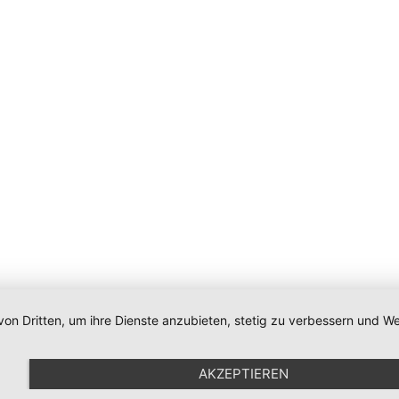
von Dritten, um ihre Dienste anzubieten, stetig zu verbessern und
Impressum
|
Datenschutz
|
Newsletter
|
Cookie-Einstellunge
AKZEPTIEREN