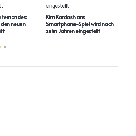
a Fernandes:
Kim Kardashians
An s
r den neuen
Smartphone-Spiel wird nach
Köni
tt
zehn Jahren eingestellt
Reg