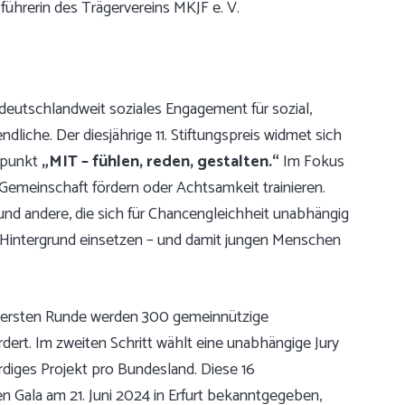
führerin des Trägervereins MKJF e. V.
 deutschlandweit soziales Engagement für sozial,
ndliche. Der diesjährige 11. Stiftungspreis widmet sich
rpunkt
„MIT – fühlen, reden, gestalten.“
Im Fokus
emeinschaft fördern oder Achtsamkeit trainieren.
und andere, die sich für Chancengleichheit unabhängig
m Hintergrund einsetzen – und damit jungen Menschen
 der ersten Runde werden 300 gemeinnützige
ördert. Im zweiten Schritt wählt eine unabhängige Jury
rdiges Projekt pro Bundesland. Diese 16
n Gala am 21. Juni 2024 in Erfurt bekanntgegeben,